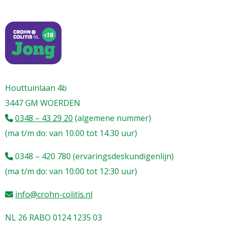
L
t
t
h
Houttuinlaan 4b
3447 GM WOERDEN
0348 – 43 29 20
(algemene nummer)
(ma t/m do: van 10.00 tot 14.30 uur)
0348 – 420 780 (ervaringsdeskundigenlijn)
(ma t/m do: van 10:00 tot 12:30 uur)
info@crohn-colitis.nl
NL 26 RABO 0124 1235 03