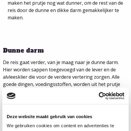
maken het prutje nog wat dunner, om de rest van de
reis door de dunne en dikke darm gemakkelijker te
maken.
Dunne darm
De reis gaat verder, van je maag naar je dunne darm.
Hier worden sappen toegevoegd van de lever en de
alvleesklier die voor de verdere vertering zorgen. Alle
goede dingen, voedingsstoffen, worden uit het prutje
gehaald, zoals vetten, vitamines en mineralen.
Wist je dat een volwassene wel zes meter dunne darm
heeft? De binnenkant van de dunne darm bestaat uit
allemaal kleine plooien/kreukels. En op die kreukels
Deze website maakt gebruik van cookies
zitten vlokken. Deze noemen we het darmslijmvlies. Alle
We gebruiken cookies om content en advertenties te
kreukels en vlokken samen hebben de oppervlakte van