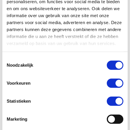
personaliseren, om functies voor social media te bieden
een voetbalveld.
en om ons websiteverkeer te analyseren. Ook delen we
Dikke darm
informatie over uw gebruik van onze site met onze
partners voor social media, adverteren en analyse. Deze
De reis gaat verder richting de dikke darm. Van de
partners kunnen deze gegevens combineren met andere
boterham met pindakaasprutje is nu alleen nog afval
informatie die u aan ze heeft verstrekt of die ze hebben
over. Alle voedingsstoffen zijn er uitgehaald. Het ziet er
verzameld op basis van uw gebruik van hun services.
nu uit als dunne poep. Om de dunne poep dikker te
maken, haalt de dikke darm water en zouten uit de
Toestemmingsselectie
dunne poep en geeft dit terug aan je lichaam. Nu begint
Noodzakelijk
het laatste deel van de reis.
Spier
Voorkeuren
Je darm is eigenlijk één grote spier. De poep in je darm
verplaatst zich, doordat de darm ‘knijpbewegingen’
Statistieken
maakt. Dit stuwt de poep door de darmen. Meestal voel
je dit niet. Maar wanneer poep de dikke darm heeft
Marketing
bereikt, kun je buikpijn en kramp krijgen, veroorzaakt